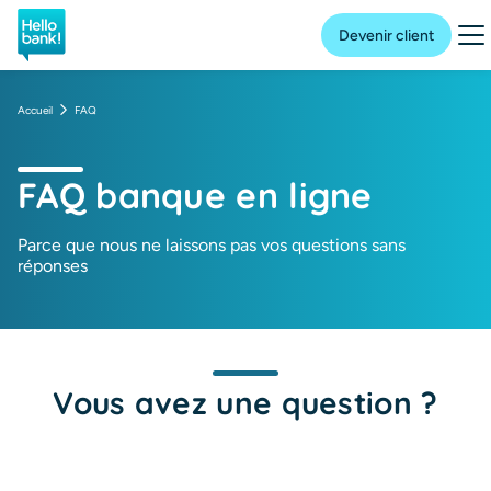
Hello bank! la banque en ligne de BNP Paribas
Me
Devenir client
Accueil
FAQ
FAQ banque en ligne
Parce que nous ne laissons pas vos questions sans
réponses
Vous avez une question ?