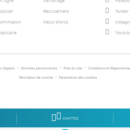
n ligne
Parrainage
Facebo
obilier
Recrutement
Twitter
nsommation
Hello World
Instag
bancaire
Youtub
s légales
Données personnelles
Plan du site
Conditions et Réglementa
Résiliation de contrat
Paramètres des cookies
CHATTEZ