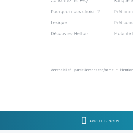
Consultez les FAQ
Banque e
Pourquoi nous choisir ?
Prêt imm
Lexique
Prêt co
Découvrez Helloïz
Mobilité 
Accessibilité : partiellement conforme
Mention
APPELEZ-
NOUS