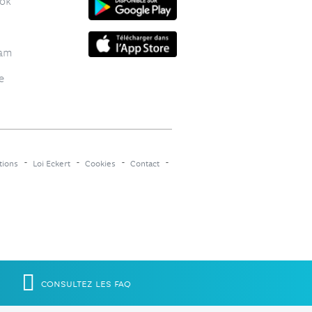
ok
ram
e
tions
Loi Eckert
Cookies
Contact
CONSULTEZ
LES FAQ