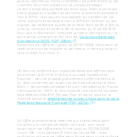
aura pu informer au moins un émetteur de prélèvement ou de
virement récurrent présent sur le compte de départ.​​
Le bon d'achat sera adressé par email sous réserve de ne pas
s'être opposé au transfert de ses noms, prénoms et adresse e-
mail à ISIFID. Vous pouvez vous opposer au transfert de vos
noms, prénoms et adresse e-mail à ISIFID et renoncer au bon
d’achat, par téléphone auprès de la Hello Team de 8h à 20h du
lundi au vendredi et de 8h à 18h le samedi au 01.43.63.15.15. ​​
Pour plus d’information, consultez la note d’information sur le
bon d’achat contenant le lien vers les (​
Conditions Générales
nouvel onglet
d’Utilisation d’ISIFID (PDF, 106Kb)
Conditions de l’offre en vigueur au 07/07/2026. Hello bank! se
réserve le droit de modifier ou de mettre un terme à celle-ci
Retour au texte
sous un délai d’un mois.
↩
(3) Service conforme aux modalités telles que définies dans
les articles L312-1-7 et R–312.4.4 du code monétaire et
financier - service proposé gratuitement conformément à la
loi. Sont concernés par le service de mobilité bancaire Hello
Start +, les comptes de départ et d'arrivée détenus en France
métropolitaine / DOM, et hors mobilité interne entre comptes
déjà détenus chez BNP Paribas. Pour en savoir plus sur la
mobilité bancaire, ​
téléchargez les guides d’Hello bank! et de la
nouvel onglet
Retour au texte
Fédération Bancaire Française (PDF, 431Kb)
↩
(4) Offre promotionnelle réservée aux clients Hello bank!
titulaires d’un compte de dépôt individuel, pour toute
souscription de l’offre Hello Prime jusqu’au 30/09/2026
inclus : 0€ / mois pendant 6 mois (au lieu de 5€ / mois :
tarification actuelle de l’offre Hello Prime selon guide tarifaire