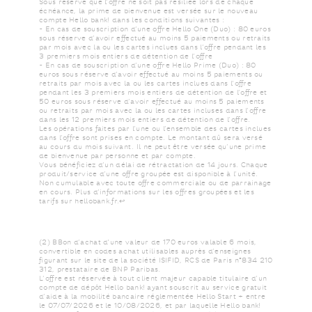
Sous réserve que l’offre ne soit pas résiliée lors de chaque
échéance, la prime de bienvenue est versée sur le nouveau
compte Hello bank! dans les conditions suivantes :​​
- En cas de souscription d’une offre Hello One (Duo) : 80 euros
sous réserve d’avoir effectué au moins 5 paiements ou retraits
par mois avec la ou les cartes inclues dans l’offre pendant les
3 premiers mois entiers de détention de l’offre​​
- En cas de souscription d’une offre Hello Prime (Duo) : 80
euros sous réserve d’avoir effectué au moins 5 paiements ou
retraits par mois avec la ou les cartes inclues dans l’offre
pendant les 3 premiers mois entiers de détention de l’offre et
50 euros sous réserve d’avoir effectué au moins 5 paiements
ou retraits par mois avec la ou les cartes incluses dans l’offre
dans les 12 premiers mois entiers de détention de l’offre.​​
Les opérations faites par l’une ou l’ensemble des cartes inclues
dans l’offre sont prises en compte. Le montant dû sera versé
au cours du mois suivant. Il ne peut être versée qu’une prime
de bienvenue par personne et par compte.​​
Vous bénéficiez d’un délai de rétractation de 14 jours. Chaque
produit/service d’une offre groupée est disponible à l’unité.
Non cumulable avec toute offre commerciale ou de parrainage
en cours. Plus d’informations sur les offres groupées et les
Retour au texte
tarifs sur hellobank.fr​​.​​​​​​​​
↩
(2) BBon d’achat d'une valeur de 170 euros valable 6 mois,
convertible en codes achat utilisables auprès d’enseignes
figurant sur le site de la société ISIFID, RCS de Paris n°834 210
312, prestataire de BNP Paribas. ​​
L’offre est réservée à tout client majeur capable titulaire d’un
compte de dépôt Hello bank! ayant souscrit au service gratuit
d’aide à la mobilité bancaire réglementée Hello Start + entre
le 07/07/2026 et le 10/08/2026, et par laquelle Hello bank!