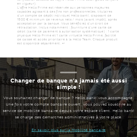
en vigueur).
L’offre Hello Prime est réservée aux personnes majeures
capables agissant à des fins non professionnelles, titulaires
d’un compte de dépôt individuel Hello bank!, disposant de
1500 € minimum de revenus nets / mois (avant impôt), après
acceptation par la banque. Vous bénéficiez d'un droit de
rétractation. Inclus notamment : fourniture d’une carte de
débit (carte de paiement à autorisation systématique) : 1 carte
physique Hello Prime et 1 carte virtuelle Hello Prime, facilité
de caisse et accès prioritaire à la Hello Team. Chaque produit
Retour au texte
est disponible séparément.
↩
Changer de banque n’a jamais été
aussi
simple !
Vous souhaitez changer de banque ? Hello bank! vous accompagne.
Une fois votre compte bancaire ouvert, vous pouvez souscrire au
service de mobilité bancaire depuis votre espace client.
Hello bank!
se charge des démarches administratives à votre place.
En savoir plus sur la Mobilité bancaire