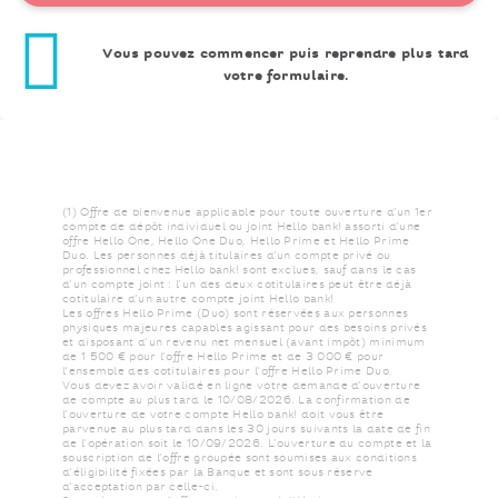
Vous pouvez commencer puis reprendre plus tard
votre formulaire.
(1) Offre de bienvenue applicable pour toute ouverture d’un 1er
compte de dépôt individuel ou joint Hello bank! assorti d’une
offre Hello One, Hello One Duo, Hello Prime et Hello Prime
Duo. Les personnes déjà titulaires d’un compte privé ou
professionnel chez Hello bank! sont exclues, sauf dans le cas
d’un compte joint : l’un des deux cotitulaires peut être déjà
cotitulaire d’un autre compte joint Hello bank!​​​​​ ​​
​​​​​​​Les offres Hello Prime (Duo) sont réservées aux personnes
physiques majeures capables agissant pour des besoins privés
et disposant d’un revenu net mensuel (avant impôt) minimum
de 1 500 € pour l’offre Hello Prime et de 3 000 € pour
l'ensemble des cotitulaires pour l’offre Hello Prime Duo.​​
Vous devez avoir validé en ligne votre demande d’ouverture
de compte au plus tard le 10/08/2026. La confirmation de
l’ouverture de votre compte Hello bank! doit vous être
parvenue au plus tard dans les 30 jours suivants la date de fin
de l’opération soit le 10/09/2026. L’ouverture du compte et la
souscription de l’offre groupée sont soumises aux conditions
d’éligibilité fixées par la Banque et sont sous réserve
d’acceptation par celle-ci.​​