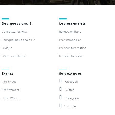
Des questions ?
Les essentiels
Consultez les FAQ
Banque en ligne
Pourquoi nous choisir ?
Prêt immobilier
Lexique
Prêt consommation
Découvrez Helloïz
Mobilité bancaire
Extras
Suivez-nous
Parrainage
Facebook
Recrutement
Twitter
Hello World
Instagram
Youtube