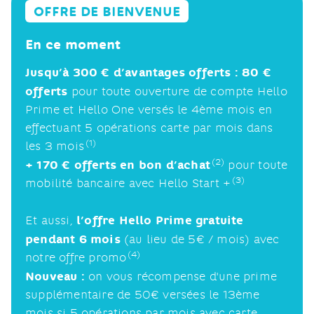
OFFRE DE BIENVENUE
En ce moment
Jusqu’à 300 € d’avantages offerts : 80 €
offerts
pour toute ouverture de compte Hello
Prime et Hello One versés le 4ème mois en
effectuant 5 opérations carte par mois dans
(1)
les 3
mois​
(2)
+ 170 € offerts en bon d’achat
pour toute
(3)
mobilité bancaire avec Hello
Start +​
l’offre Hello Prime gratuite
Et aussi,
pendant 6 mois
(au lieu de 5€ / mois) avec
(4)
notre offre
promo​
Nouveau :
on vous récompense d'une prime
supplémentaire de 50€ versées le 13ème
mois si 5 opérations par mois avec carte