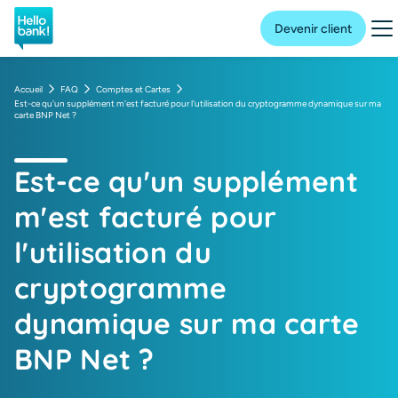
Hello bank! la banque en ligne de BNP Paribas
Me
Devenir client
Accueil
FAQ
Comptes et Cartes
Est-ce qu'un supplément m'est facturé pour l'utilisation du cryptogramme dynamique sur ma
carte BNP Net ?
Est-ce qu'un supplément
m'est facturé pour
l'utilisation du
cryptogramme
dynamique sur ma carte
BNP Net ?