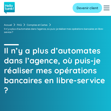
Hello bank! la banque en ligne de BNP Paribas
Me
Devenir client
Accueil
FAQ
Comptes et Cartes
Il n’y a plus d’automates dans l’agence, où puis-je réaliser mes opérations bancaires en libre-
service ?
Il n’y a plus d’automates
dans l’agence, où puis-je
réaliser mes opérations
bancaires en libre-service
?