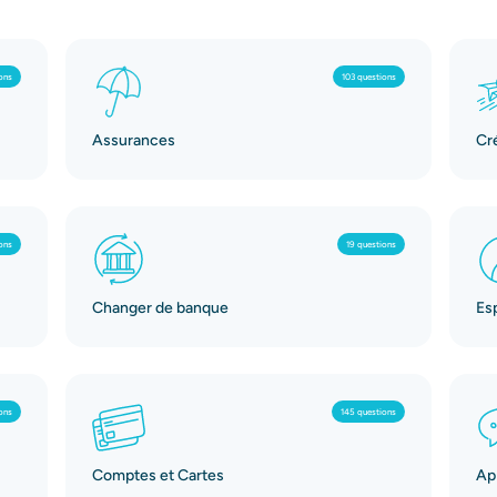
ons
103 questions
Assurances
Cr
ons
19 questions
Changer de banque
Es
ons
145 questions
Comptes et Cartes
App