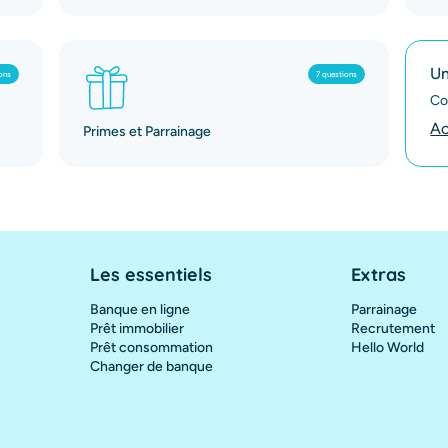
Un
ons
7 questions
Co
Ac
Primes et Parrainage
Les essentiels
Extras
Banque en ligne
Parrainage
Prêt immobilier
Recrutement
Prêt consommation
Hello World
Changer de banque