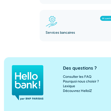
86 questi
Services bancaires
Des questions ?
Consulter les FAQ
Pourquoi nous choisir ?
Lexique
Découvrez HelloïZ
Hello bank!