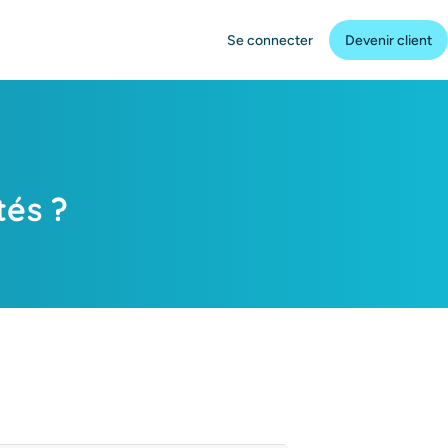
Se connecter
Devenir client
tés ?