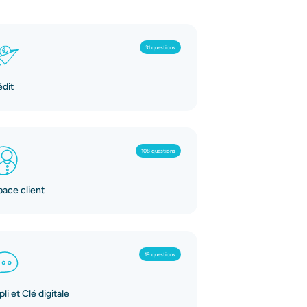
31 questions
édit
108 questions
pace client
19 questions
li et Clé digitale