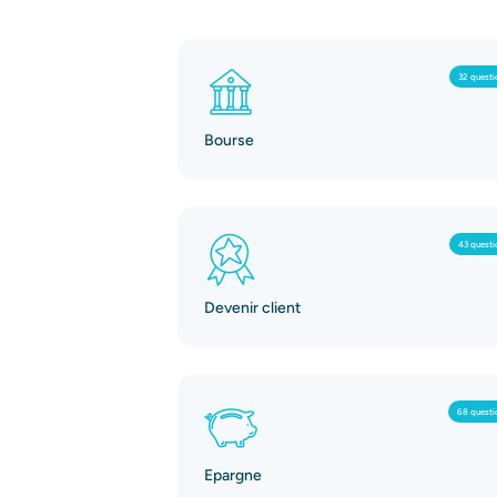
32 questi
Bourse
43 questi
Devenir client
68 questi
Epargne