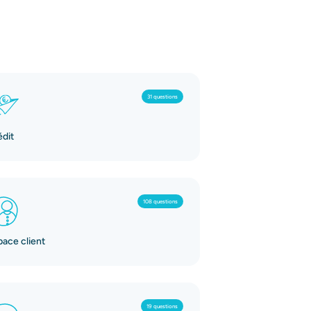
31 questions
édit
108 questions
pace client
19 questions