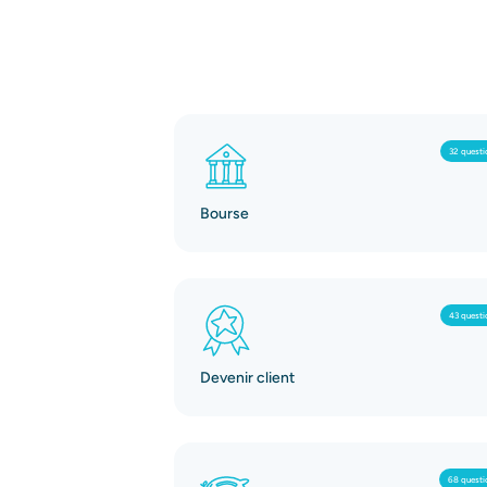
32 questi
Bourse
43 questi
Devenir client
68 questi