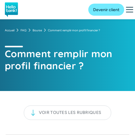
Hello bank! la banque en ligne de BNP Paribas
Me
Devenir client
Accueil
FAQ
Bourse
Comment remplir mon profil financier ?
Comment remplir mon
profil financier ?
VOIR TOUTES LES RUBRIQUES