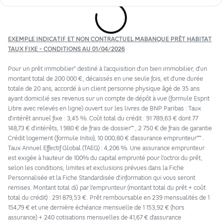
EXEMPLE INDICATIF ET NON CONTRACTUEL MABANQUE PRÊT HABITAT
TAUX FIXE - CONDITIONS AU 01/04/2026
*
Pour un prêt immobilier
destiné à l'acquisition d’un bien immobilier, d’un
montant total de 200 000 €, décaissés en une seule fois, et d’une durée
totale de 20 ans, accordé à un client personne physique âgé de 35 ans
ayant domicilié ses revenus sur un compte de dépôt à vue (formule Esprit
Libre avec relevés en ligne) ouvert sur les livres de BNP Paribas : Taux
d'intérêt annuel fixe : 3,45 %. Coût total du crédit : 91 789,63 € dont 77
**
148,73 € d’intérêts, 1 980 € de frais de dossier
, 2 750 € de frais de garantie
***
Crédit logement (formule Initio), 10 000,80 € d’assurance emprunteur
.
Taux Annuel Effectif Global (TAEG) : 4,206 %. Une assurance emprunteur
est exigée à hauteur de 100% du capital emprunté pour l’octroi du prêt,
selon les conditions, limites et exclusions prévues dans la Fiche
Personnalisée et la Fiche Standardisée d’information qui vous seront
remises. Montant total dû par l’emprunteur (montant total du prêt + coût
total du crédit) : 291 879,53 €. Prêt remboursable en 239 mensualités de 1
154,79 € et une dernière échéance mensuelle de 1 153,92 € (hors
assurance) + 240 cotisations mensuelles de 41,67 € d’assurance