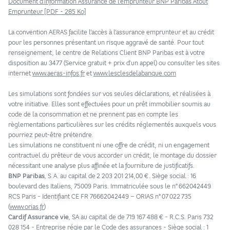
Document d’information Assurance de l’emprunteur BNP Paribas Atout
Emprunteur [PDF - 285 Ko]
La convention AERAS facilite l’accès à l’assurance emprunteur et au crédit
pour les personnes présentant un risque aggravé de santé. Pour tout
renseignement, le centre de Relations Client BNP Paribas est à votre
disposition au 3477 (Service gratuit + prix d’un appel) ou consulter les sites
internet
www.aeras-infos.fr
et
www.lesclesdelabanque.com
Les simulations sont fondées sur vos seules déclarations, et réalisées à
votre initiative. Elles sont effectuées pour un prêt immobilier soumis au
code de la consommation et ne prennent pas en compte les
règlementations particulières sur les crédits réglementés auxquels vous
pourriez peut-être prétendre.
Les simulations ne constituent ni une offre de crédit, ni un engagement
contractuel du prêteur de vous accorder un crédit, le montage du dossier
nécessitant une analyse plus affinée et la fourniture de justificatifs.
BNP Paribas
, S.A. au capital de 2 203 201 214,00 €. Siège social : 16
boulevard des Italiens, 75009 Paris. Immatriculée sous le n° 662042449
RCS Paris - Identifiant CE FR 76662042449 – ORIAS n° 07 022 735
(
www.orias.fr
)
Cardif Assurance vie
, SA au capital de de 719 167 488 € - R.C.S. Paris 732
028 154 - Entreprise régie par le Code des assurances - Siège social : 1