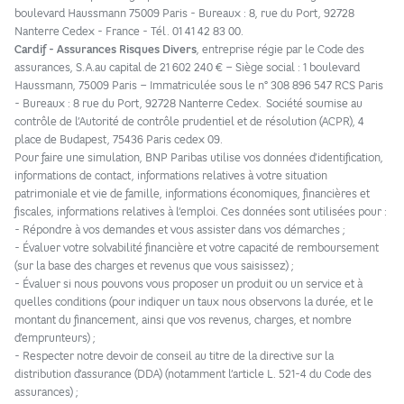
boulevard Haussmann 75009 Paris - Bureaux : 8, rue du Port, 92728
Nanterre Cedex - France - Tél. 01 41 42 83 00.
Cardif - Assurances Risques Divers
, entreprise régie par le Code des
assurances, S.A.au capital de 21 602 240 € – Siège social : 1 boulevard
Haussmann, 75009 Paris – Immatriculée sous le n° 308 896 547 RCS Paris
- Bureaux : 8 rue du Port, 92728 Nanterre Cedex. Société soumise au
contrôle de l’Autorité de contrôle prudentiel et de résolution (ACPR), 4
place de Budapest, 75436 Paris cedex 09. ​
Pour faire une simulation, BNP Paribas utilise vos données d’identification,
informations de contact, informations relatives à votre situation
patrimoniale et vie de famille, informations économiques, financières et
fiscales, informations relatives à l’emploi. Ces données sont utilisées pour :​
- Répondre à vos demandes et vous assister dans vos démarches ;
- Évaluer votre solvabilité financière et votre capacité de remboursement
(sur la base des charges et revenus que vous saisissez) ;
- Évaluer si nous pouvons vous proposer un produit ou un service et à
quelles conditions (pour indiquer un taux nous observons la durée, et le
montant du financement, ainsi que vos revenus, charges, et nombre
d’emprunteurs) ;
- Respecter notre devoir de conseil au titre de la directive sur la
distribution d’assurance (DDA) (notamment l’article L. 521-4 du Code des
assurances) ;