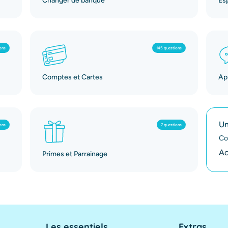
Changer de banque
Es
ons
145 questions
Comptes et Cartes
App
Un
ons
7 questions
Co
Ac
Primes et Parrainage
Les essentiels
Extras