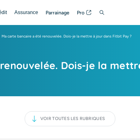
Parrainage
Pro
édit
Assurance
Posez votre question
Ma carte bancaire a été renouvelée. Dois-je la mettre à jour dans Fitbit Pay ?
renouvelée. Dois-je la mettre
VOIR TOUTES LES RUBRIQUES