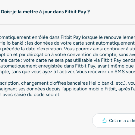
Dois-je la mettre à jour dans Fitbit Pay ?
omatiquement enrôlée dans Fitbit Pay lorsque le renouvellement 
Hello bank! :
les données de votre carte sont automatiquement m
i précède la date d’expiration. Vous pourrez ainsi continuer à ut
ption et par dérogation à votre convention de compte, sans avoir
nne carte :
votre carte ne sera pas utilisable via Fitbit Pay pe
automatiquement enregistrée dans Fitbit Pay, avant même que vo
pte, sans que vous ayez à l'activer. Vous recevrez un SMS vous
ouscription, changement
d'offres bancaires Hello bank!
, etc.), v
eignant ses données depuis l'application mobile Fitbit, après l’a
avec saisie du code secret.
Cela m'a aid