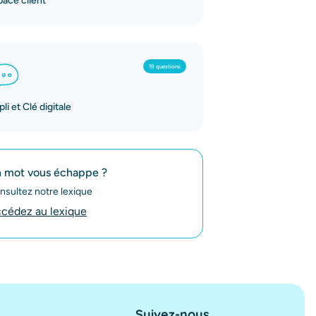
pace client
19 questions
li et Clé digitale
 mot vous échappe ?
nsultez notre lexique
cédez au lexique
Suivez-nous