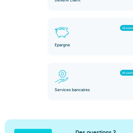
Devenir client
68 questi
Epargne
86 questi
Services bancaires
Des questions ?