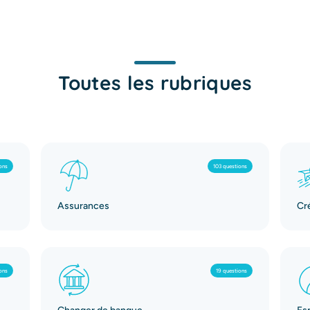
Toutes les rubriques
ons
103 questions
Assurances
Cr
ons
19 questions