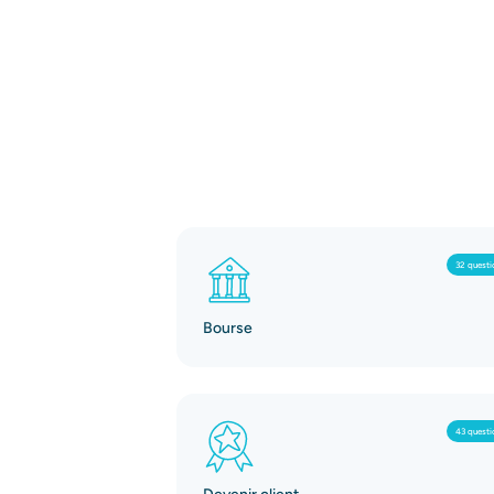
32 questi
Bourse
43 questi