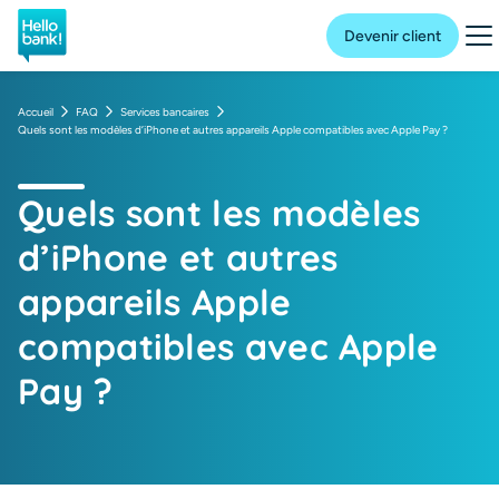
Hello bank! la banque en ligne de BNP Paribas
Me
Devenir client
Accueil
FAQ
Services bancaires
Quels sont les modèles d’iPhone et autres appareils Apple compatibles avec Apple Pay ?
Quels sont les modèles
d’iPhone et autres
appareils Apple
compatibles avec Apple
Pay ?