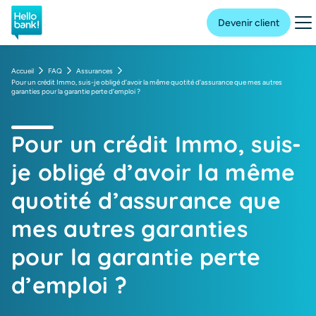
Hello bank! la banque en ligne de BNP Paribas
Me
Devenir client
Accueil
FAQ
Assurances
Pour un crédit Immo, suis-je obligé d’avoir la même quotité d’assurance que mes autres
garanties pour la garantie perte d’emploi ?
Pour un crédit Immo, suis-
je obligé d’avoir la même
quotité d’assurance que
mes autres garanties
pour la garantie perte
d’emploi ?