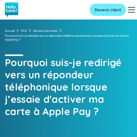
Hello bank! la banque en ligne de BNP Paribas
Me
Devenir client
Accueil
FAQ
Services bancaires
Pourquoi suis-je redirigé vers un répondeur téléphonique lorsque j’essaie d'activer ma carte à
Apple Pay ?
Pourquoi suis-je redirigé
vers un répondeur
téléphonique lorsque
j’essaie d'activer ma
carte à Apple Pay ?