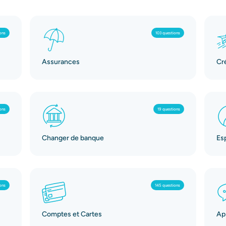
ons
103 questions
Assurances
Cr
ons
19 questions
Changer de banque
Es
ons
145 questions
Comptes et Cartes
App