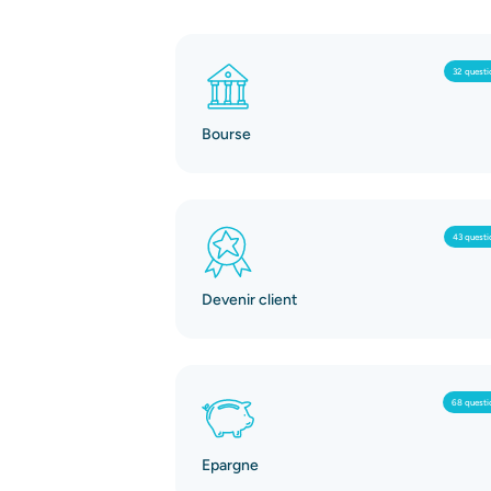
32 questi
Bourse
43 questi
Devenir client
68 questi
Epargne