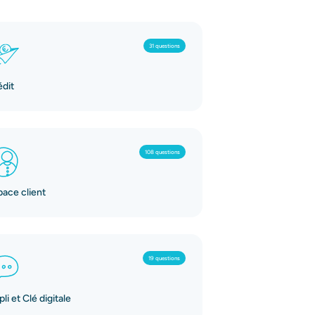
31 questions
édit
108 questions
pace client
19 questions
li et Clé digitale