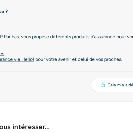
ce ?
 Paribas, vous propose différents produits d'assurance pour vous
es
.
urance vie Hello!
pour votre avenir et celui de vos proches.
Cela m'a aid
us intéresser...