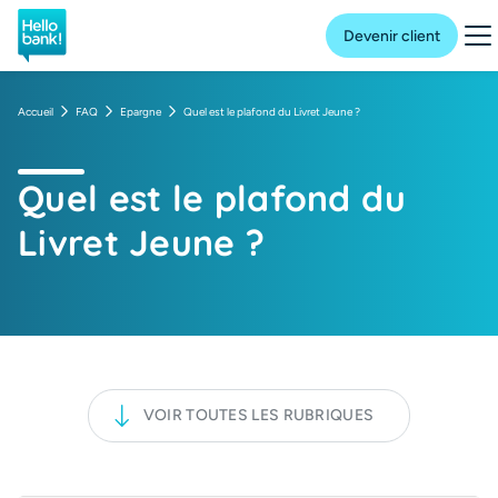
Hello bank! la banque en ligne de BNP Paribas
Me
Devenir client
Accueil
FAQ
Epargne
Quel est le plafond du Livret Jeune ?
Quel est le plafond du
Livret Jeune ?
VOIR TOUTES LES RUBRIQUES