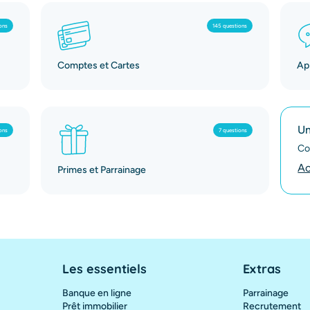
ons
145 questions
Comptes et Cartes
App
Un
ons
7 questions
Co
Ac
Primes et Parrainage
Les essentiels
Extras
Banque en ligne
Parrainage
Prêt immobilier
Recrutement