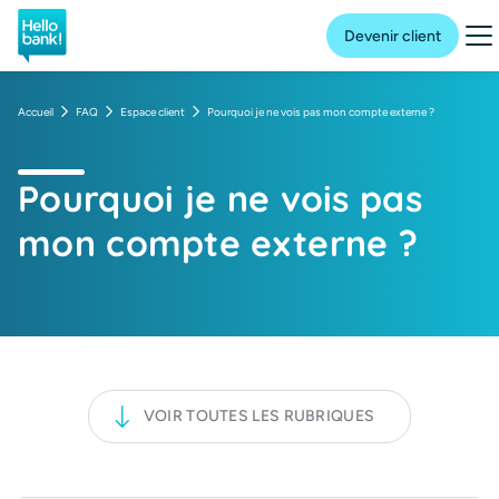
Hello bank! la banque en ligne de BNP Paribas
Me
Devenir client
Accueil
FAQ
Espace client
Pourquoi je ne vois pas mon compte externe ?
Pourquoi je ne vois pas
mon compte externe ?
VOIR TOUTES LES RUBRIQUES