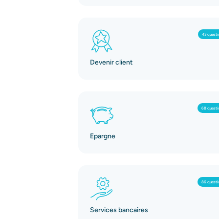
43 questi
Devenir client
68 questi
Epargne
86 questi
Services bancaires