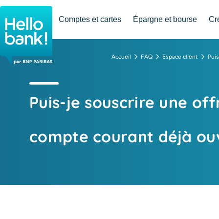
Hello bank! la banque en ligne de BNP Paribas
Comptes et cartes
Épargne et bourse
Cr
Accueil
FAQ
Espace client
Puis
Puis-je souscrire une o
compte courant déjà ou