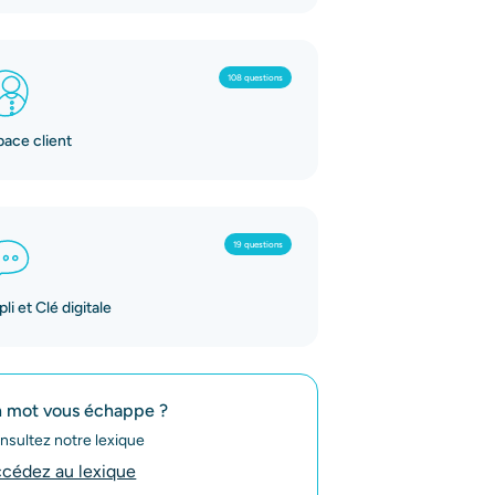
108 questions
pace client
19 questions
li et Clé digitale
 mot vous échappe ?
nsultez notre lexique
cédez au lexique