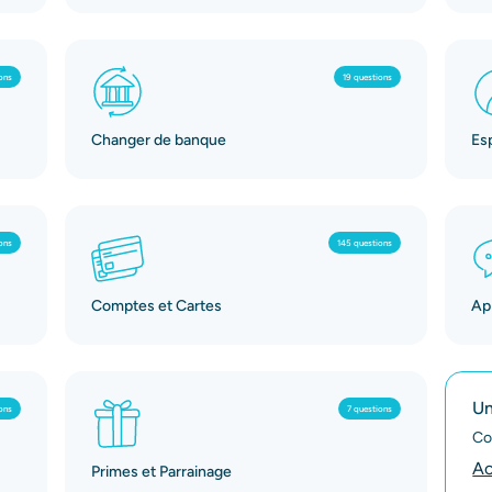
ons
19 questions
Changer de banque
Es
ons
145 questions
Comptes et Cartes
App
Un
ons
7 questions
Co
Ac
Primes et Parrainage