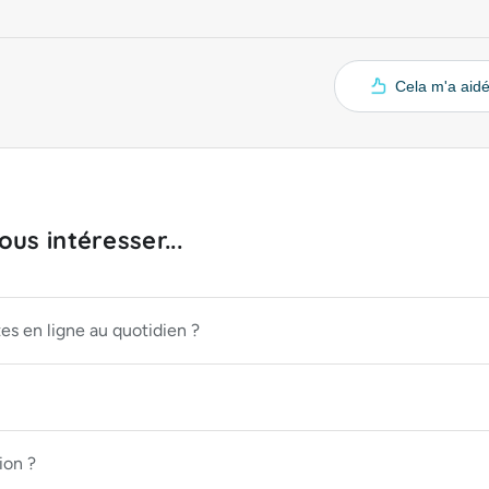
Cela m'a aid
us intéresser...
s en ligne au quotidien ?
ion ?