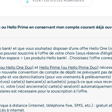
VOIR TOUTES LES RUBRIQUES
ne ou Hello Prime en conservant mon compte courant déjà ouv
 bank! et que vous souhaitez disposer d’une offre Hello One (
pouvez souscrire à l’offre de votre choix (sous réserve d’éligibi
Mon espace > Les produits Hello bank! . Choisissez l'offre corre
(ou Hello One Duo)
et
Hello Prime (ou Hello Prime Duo)
nécessi
 nouvelle convention de compte de dépôt ne prévoyant pas de 
te et vos domiciliations (pour vos virements & prélèvements) 
e(vos) carte(s) bancaire(s) actuelle(s) jusqu'à ce que vous rece
)-ci, votre (vos) ancienne(s) carte(s) sera(ont) automatiquement
aires est nécessaire pour la souscription à l'offre.
e à distance (internet, téléphone fixe, SMS, etc.) : gratuit et 
ès à internet.