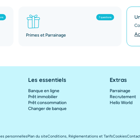
Un
ons
7 questions
Co
Ac
Primes et Parrainage
Les essentiels
Extras
Banque en ligne
Parrainage
Prêt immobilier
Recrutement
Prêt consommation
Hello World
Changer de banque
es personnelles
Plan du site
Conditions, Réglementations et Tarifs
Cookies
Contac