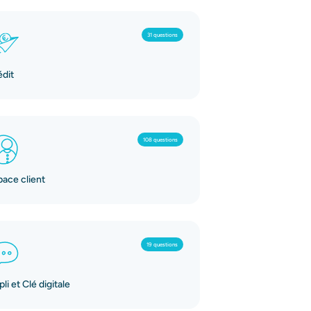
31 questions
édit
108 questions
pace client
19 questions
li et Clé digitale