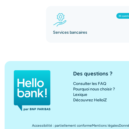
86 questi
Services bancaires
Des questions ?
Consulter les FAQ
Pourquoi nous choisir ?
Lexique
Découvrez HelloïZ
Hello bank!
Accessibilité : partiellement conforme
Mentions légales
Donné