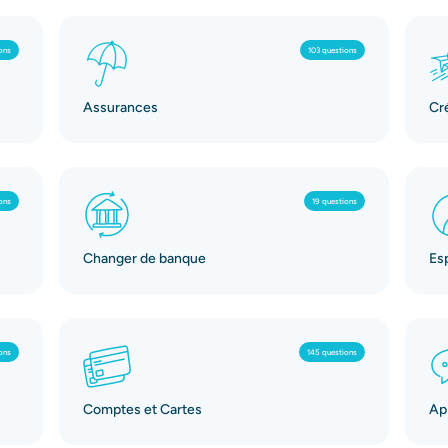
ons
103 questions
Assurances
Cr
ons
19 questions
Changer de banque
Es
ons
145 questions
Comptes et Cartes
App