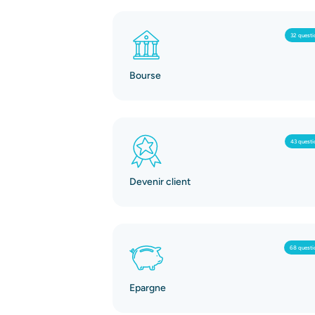
32 questi
Bourse
43 questi
Devenir client
68 questi
Epargne