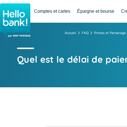
Hello bank! la banque en ligne de BNP Paribas
Comptes et cartes
Épargne et bourse
Cr
Accueil
FAQ
Primes et Parrainage
Quel est le délai de pai