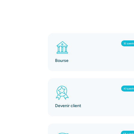
32 questi
Bourse
43 questi
Devenir client
68 questi