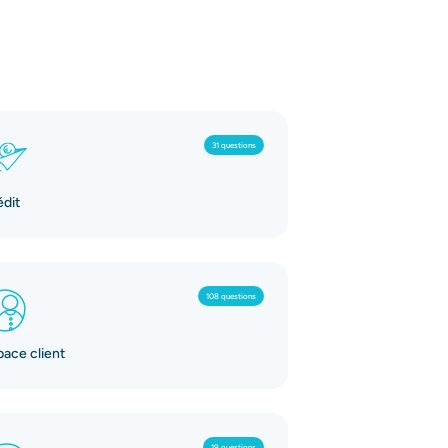
31 questions
édit
108 questions
pace client
19 questions