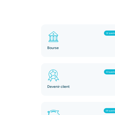
32 questi
Bourse
43 questi
Devenir client
68 questi