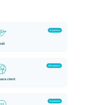
31 questions
édit
108 questions
pace client
19 questions