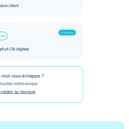
pace client
19 questions
li et Clé digitale
 mot vous échappe ?
nsultez notre lexique
cédez au lexique