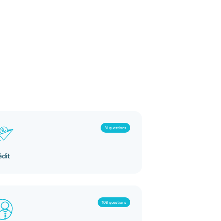
31 questions
édit
108 questions