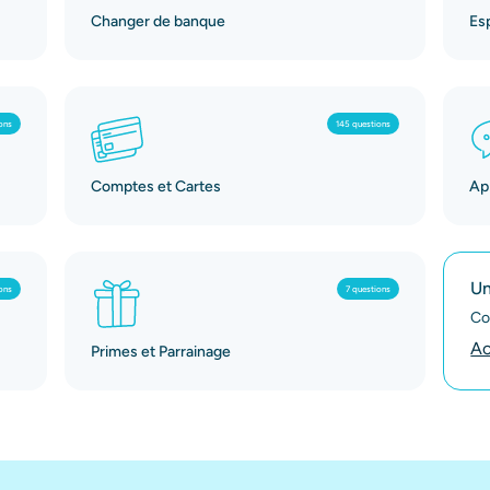
Changer de banque
Es
ons
145 questions
Comptes et Cartes
App
Un
ons
7 questions
Co
Ac
Primes et Parrainage