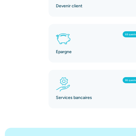
Devenir client
68 questi
Epargne
86 questi
Services bancaires