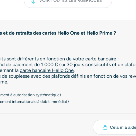
VOIR TOUTES LES RUBRIQUES
 et de retraits des cartes Hello One et Hello Prime ?
its sont différents en fonction de votre
carte bancaire
:
d de paiement de 1 000 € sur 30 jours consécutifs et un plafon
cernant la
carte bancaire Hello One
.
s de souplesse avec des plafonds définis en fonction de vos rev
rime
.
iement à autorisation systématique)
aiement internationale à débit immédiat)
Cela m'a aid