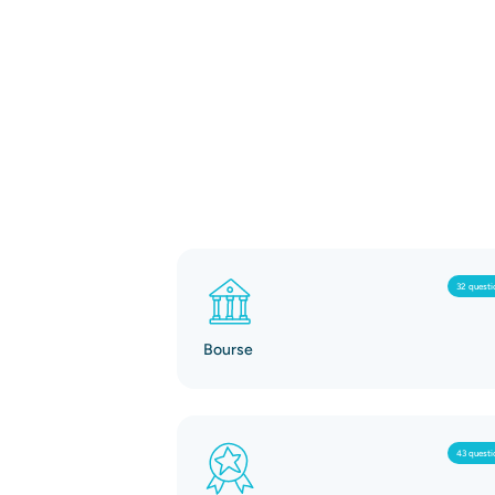
32 questi
Bourse
43 questi