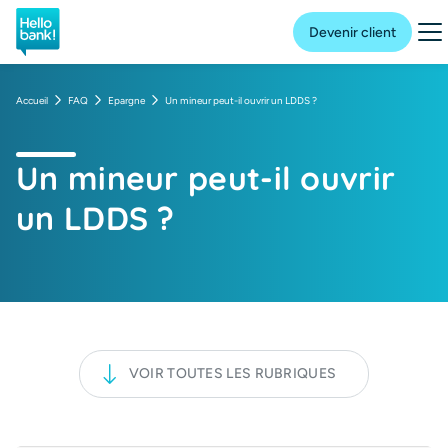
Hello bank! la banque en ligne de BNP Paribas
Me
Devenir client
Accueil
FAQ
Epargne
Un mineur peut-il ouvrir un LDDS ?
Un mineur peut-il ouvrir
un LDDS ?
VOIR TOUTES LES RUBRIQUES