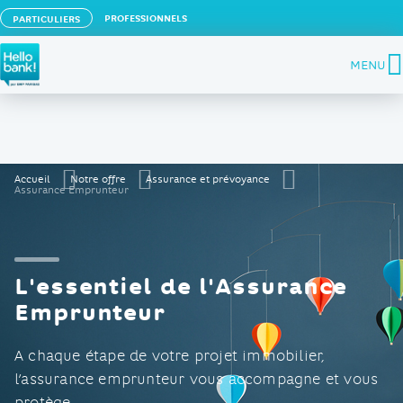
PROFESSIONNELS
PARTICULIERS
Hello bank! la banque en ligne de BNP Paribas
MENU
Accueil
Notre offre
Assurance et prévoyance
Assurance Emprunteur
L'essentiel de l'Assurance
Emprunteur
A chaque étape de votre projet immobilier,
l’assurance emprunteur vous accompagne et vous
protège.