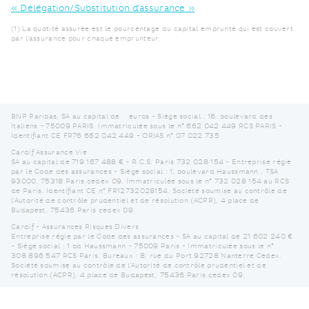
« Délégation/Substitution d’assurance »
(1) La quotité assurée est le pourcentage du capital emprunté qui est couvert
par l’assurance pour chaque emprunteur.
BNP Paribas, SA au capital de
euros - Siège social : 16, boulevard des
Italiens - 75009 PARIS. Immatriculée sous le n° 662 042 449 RCS PARIS -
Identifiant CE FR76 662 042 449 - ORIAS n° 07 022 735
Cardif Assurance Vie
SA au capital de 719 167 488 € - R.C.S. Paris 732 028 154 - Entreprise régie
par le Code des assurances - Siège social : 1, boulevard Haussmann , TSA
93000, 75318 Paris cedex 09. Immatriculée sous le n° 732 028 154 au RCS
de Paris. Identifiant CE n° FR12732028154. Société soumise au contrôle de
l’Autorité de contrôle prudentiel et de résolution (ACPR), 4 place de
Budapest, 75436 Paris cedex 09.
Cardif - Assurances Risques Divers
Entreprise régie par le Code des assurances - SA au capital de 21 602 240 €
- Siège social : 1 bd Haussmann - 75009 Paris - Immatriculée sous le n°
308 896 547 RCS Paris. Bureaux : 8, rue du Port 92728 Nanterre Cedex.
Société soumise au contrôle de l’Autorité de contrôle prudentiel et de
résolution (ACPR), 4 place de Budapest, 75436 Paris cedex 09.