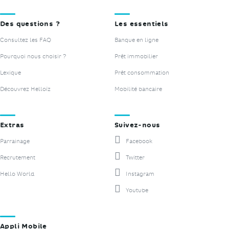
Des questions ?
Les essentiels
Consultez les FAQ
Banque en ligne
Pourquoi nous choisir ?
Prêt immobilier
Lexique
Prêt consommation
Découvrez Helloïz
Mobilité bancaire
Extras
Suivez-nous
Parrainage
Facebook
Recrutement
Twitter
Hello World
Instagram
Youtube
Appli Mobile