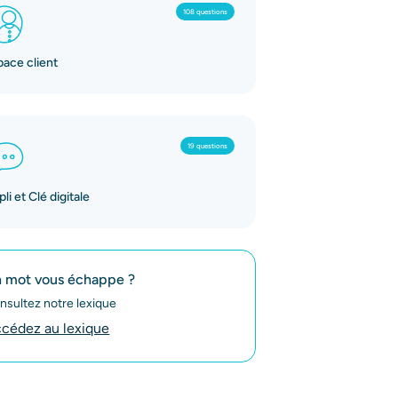
108 questions
pace client
19 questions
li et Clé digitale
 mot vous échappe ?
nsultez notre lexique
cédez au lexique