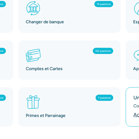
ons
19 questions
Changer de banque
Es
ons
145 questions
Comptes et Cartes
App
Un
ons
7 questions
Co
Ac
Primes et Parrainage