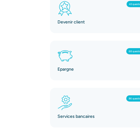
43 questi
Devenir client
68 questi
Epargne
86 questi
Services bancaires