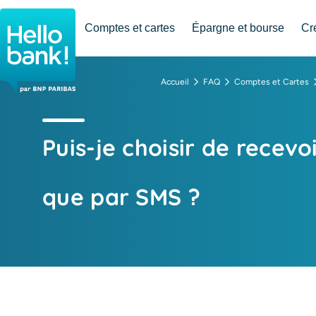
Hello bank! la banque en ligne de BNP Paribas
Comptes et cartes
Épargne et bourse
Cr
Accueil
FAQ
Comptes et Cartes
Puis-je choisir de recev
que par SMS ?