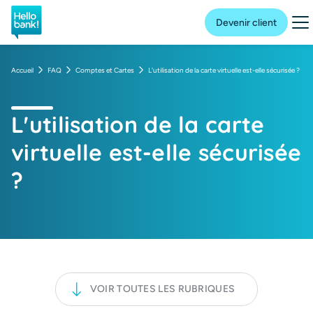
Hello bank! la banque en ligne de BNP Paribas
Me
Devenir client
Accueil
FAQ
Comptes et Cartes
L'utilisation de la carte virtuelle est-elle sécurisée ?
L'utilisation de la carte
virtuelle est-elle sécurisée
?
VOIR TOUTES LES RUBRIQUES